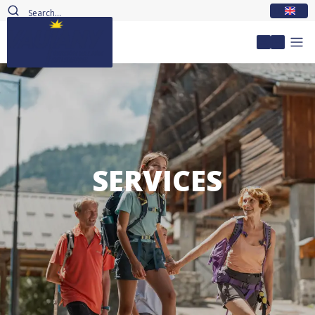
EN
My accou
SERVICES