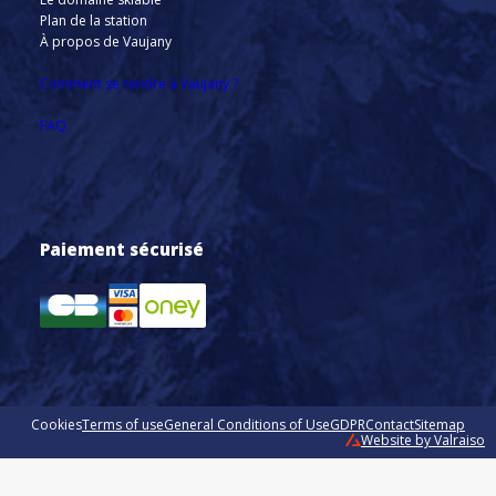
Plan de la station
À propos de Vaujany
Comment se rendre à Vaujany ?
FAQ
Paiement sécurisé
Cookies
Terms of use
General Conditions of Use
GDPR
Contact
Sitemap
Website by Valraiso
Valraiso