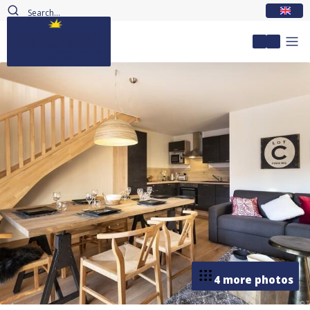
EN
My accou
4 more photos