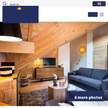
EN
My accou
6 more photos