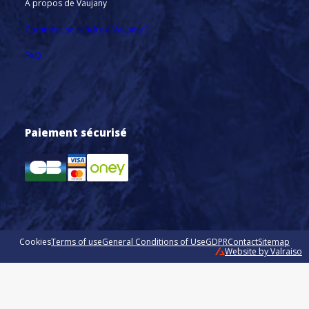
À propos de Vaujany
Comment se rendre à Vaujany ?
FAQ
Paiement sécurisé
Cookies
Terms of use
General Conditions of Use
GDPR
Contact
Sitemap
Website by Valraiso
Valraiso